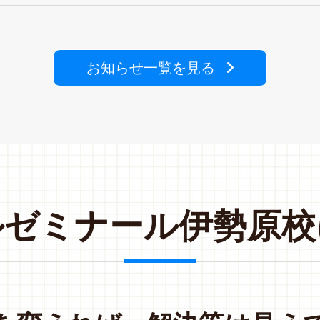
お知らせ一覧を見る
ル
ゼ
ミ
ナ
ー
ル
伊
勢
原
校