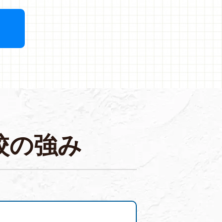
校
の
強
み