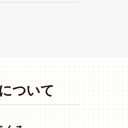
に
つ
い
て