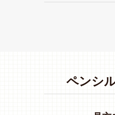
ペ
ン
シ