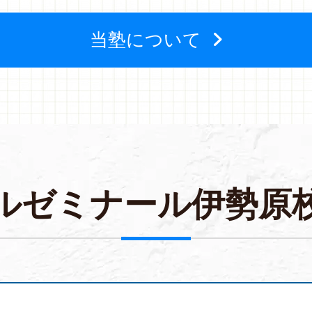
当塾について
ル
ゼ
ミ
ナ
ー
ル
伊
勢
原