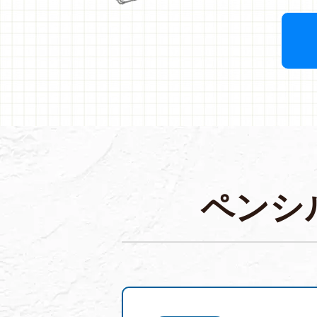
ペ
ン
シ