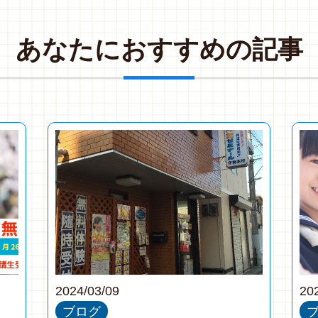
あ
な
た
に
お
す
す
め
の
記
事
2024/03/09
20
ブログ