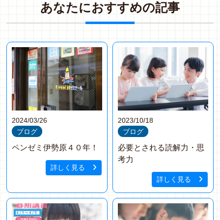
あ
な
た
に
お
す
す
め
の
記
事
2024/03/26
2023/10/18
ブログ
ブログ
ペンゼミ伊勢原４０年！
必要とされる読解力・思
考力
詳しく見る
詳しく見る