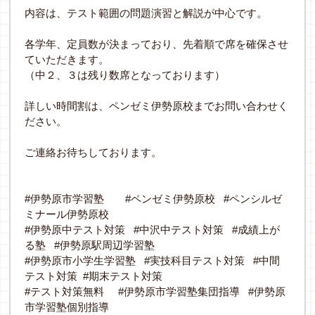
内容は、テスト範囲の問題演習と解説が中心です。
各学年、定員数が決まっており、先着順で席を確保させ
ていただきます。
（中２、３は残り数席となっております）
詳しい時間割は、ペンゼミ伊勢原校までお問い合わせく
ださい。
ご連絡お待ちしております。
#
#
#
伊勢原市学習塾
ペンゼミ伊勢原校
ペンシルゼ
ミナール伊勢原校
#
#
#
伊勢原中テスト対策
中沢中テスト対策
成績上が
#
る塾
伊勢原駅周辺学習塾
#
#
#
伊勢原市小学生学習塾
実技科目テスト対策
中間
#
テスト対策
期末テスト対策
#
#
#
テスト対策無料
伊勢原市学習塾集団指導
伊勢原
市学習塾個別指導