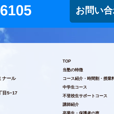
-6105
お問い合
TOP
当塾の特徴
ミナール
コース紹介・時間割・授業
中学生コース
目5−17
不登校生サポートコース
講師紹介
卒業生・保護者の声