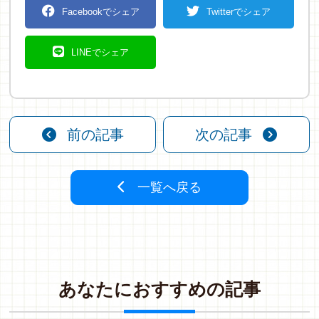
Facebookでシェア
Twitterでシェア
LINEでシェア
前の記事
次の記事
一覧へ戻る
あ
な
た
に
お
す
す
め
の
記
事